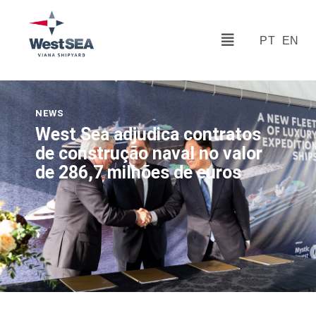
PT
EN
NEWS
West Sea adjudica contratos
de construção naval no valor
de 286,7 milhões de euros