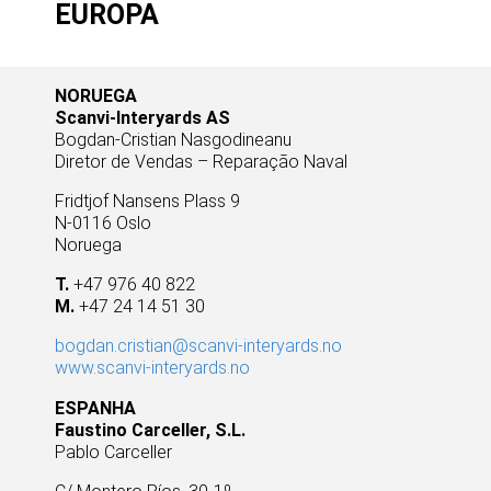
EUROPA
NORUEGA
Scanvi-Interyards AS
Bogdan-Cristian Nasgodineanu
Diretor de Vendas – Reparação Naval
Fridtjof Nansens Plass 9
N-0116 Oslo
Noruega
T.
+47 976 40 822
M.
+47 24 14 51 30
bogdan.cristian@scanvi-interyards.no
www.scanvi-interyards.no
ESPANHA
Faustino Carceller, S.L.
Pablo Carceller