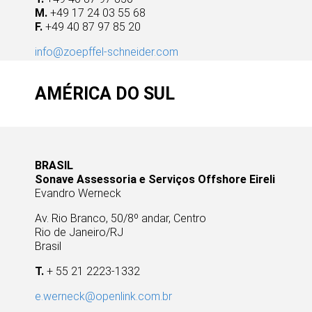
M.
+49 17 24 03 55 68
F.
+49 40 87 97 85 20
info@zoepffel-schneider.com
AMÉRICA DO SUL
BRASIL
Sonave Assessoria e Serviços Offshore Eireli
Evandro Werneck
Av. Rio Branco, 50/8º andar, Centro
Rio de Janeiro/RJ
Brasil
T.
+ 55 21 2223-1332
e.werneck@openlink.com.br