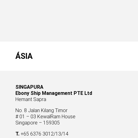
ÁSIA
SINGAPURA
Ebony Ship Management PTE Ltd
Hemant Sapra
No. 8 Jalan Kilang Timor
# 01 – 03 KewalRam House
Singapore – 159305
T.
+65 6376 3012/13/14