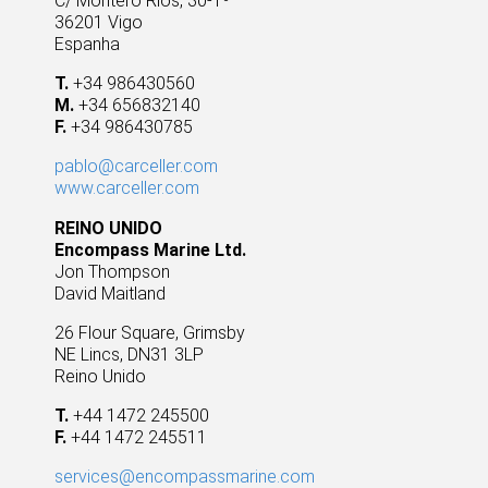
C/ Montero Ríos, 30-1º
36201 Vigo
Espanha
T.
+34 986430560
M.
+34 656832140
F.
+34 986430785
pablo@carceller.com
www.carceller.com
REINO UNIDO
Encompass Marine Ltd.
Jon Thompson
David Maitland
26 Flour Square, Grimsby
NE Lincs, DN31 3LP
Reino Unido
T.
+44 1472 245500
F.
+44 1472 245511
services@encompassmarine.com