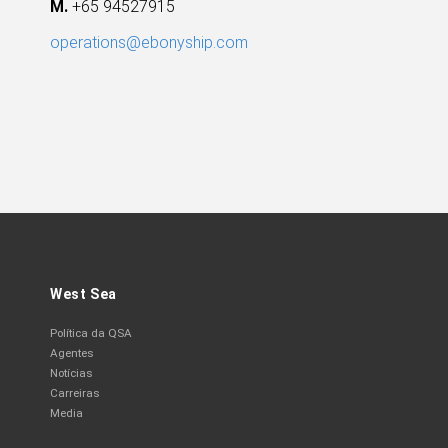
M.
+65 94527915
operations@ebonyship.com
West Sea
Política da QSA
Agentes
Notícias
Carreiras
Media