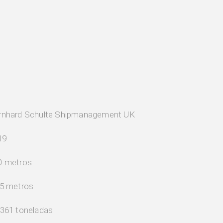
rnhard Schulte Shipmanagement UK
19
0 metros
,5 metros
 361 toneladas