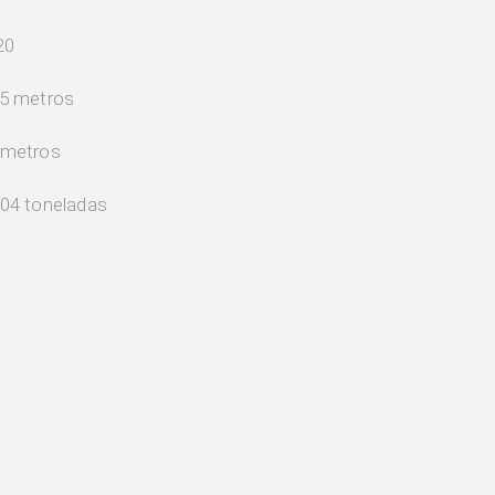
20
,5 metros
 metros
804 toneladas