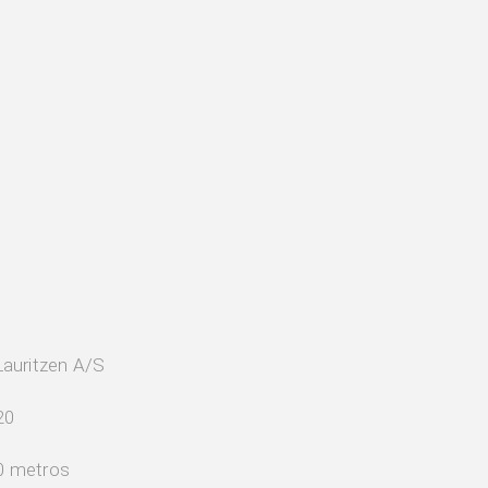
Lauritzen A/S
20
0 metros