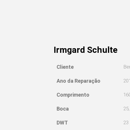
Irmgard Schulte
Cliente
Be
Ano da Reparação
20
Comprimento
16
Boca
25
DWT
23