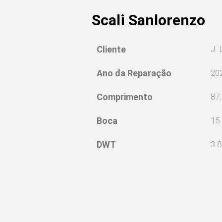
Scali Sanlorenzo
Cliente
J. 
Ano da Reparação
20
Comprimento
87
Boca
15
DWT
3 