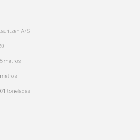
Lauritzen A/S
20
,5 metros
 metros
801 toneladas