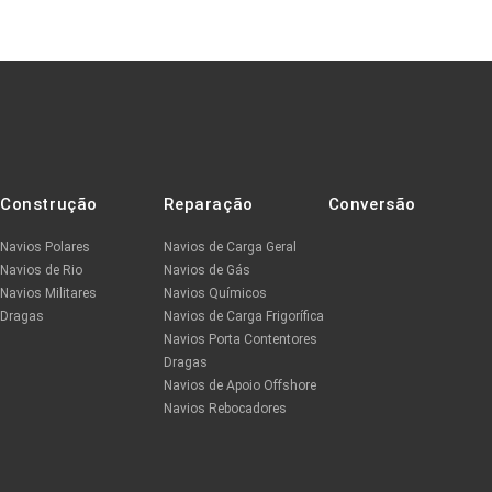
Construção
Reparação
Conversão
Navios Polares
Navios de Carga Geral
Navios de Rio
Navios de Gás
Navios Militares
Navios Químicos
Dragas
Navios de Carga Frigorífica
Navios Porta Contentores
Dragas
Navios de Apoio Offshore
Navios Rebocadores