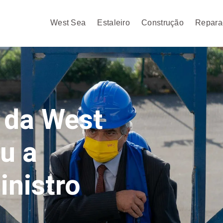
West Sea
Estaleiro
Construção
Repara
o da West
u a
inistro