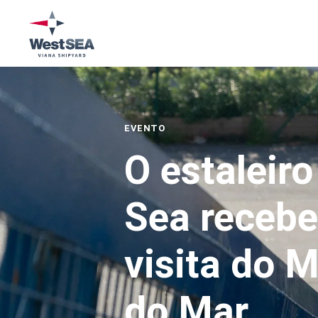
EVENTO
O estaleir
Sea recebe
visita do M
do Mar