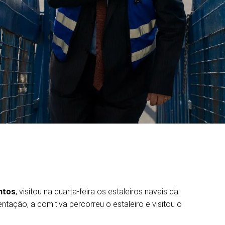
ntos
, visitou na quarta-feira os estaleiros navais da
tação, a comitiva percorreu o estaleiro e visitou o